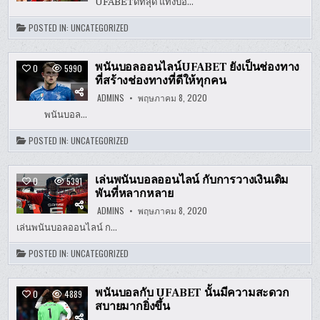
UFABETดีที่สุด แทงบอ…
POSTED IN:
UNCATEGORIZED
พนันบอลออนไลน์UFABET ยังเป็นช่องทาง
0
5990
ที่สร้างช่องทางที่ดีให้ทุกคน
ADMINS
พฤษภาคม 8, 2020
พนันบอล…
POSTED IN:
UNCATEGORIZED
เล่นพนันบอลออนไลน์ กับการวางเงินเดิม
0
5391
พันที่หลากหลาย
ADMINS
พฤษภาคม 8, 2020
เล่นพนันบอลออนไลน์ ก…
POSTED IN:
UNCATEGORIZED
พนันบอลกับ UFABET นั้นมีความสะดวก
0
4889
สบายมากยิ่งขึ้น