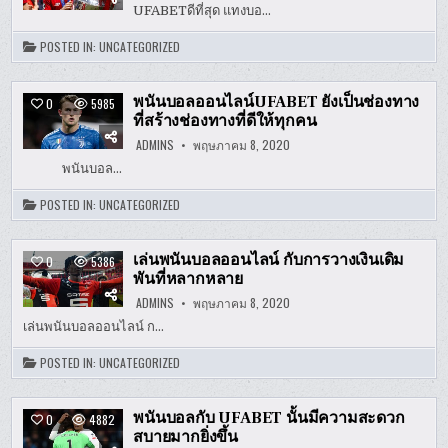
UFABETดีที่สุด แทงบอ…
POSTED IN:
UNCATEGORIZED
พนันบอลออนไลน์UFABET ยังเป็นช่องทาง
0
5985
ที่สร้างช่องทางที่ดีให้ทุกคน
ADMINS
พฤษภาคม 8, 2020
พนันบอล…
POSTED IN:
UNCATEGORIZED
เล่นพนันบอลออนไลน์ กับการวางเงินเดิม
0
5386
พันที่หลากหลาย
ADMINS
พฤษภาคม 8, 2020
เล่นพนันบอลออนไลน์ ก…
POSTED IN:
UNCATEGORIZED
พนันบอลกับ UFABET นั้นมีความสะดวก
0
4882
สบายมากยิ่งขึ้น