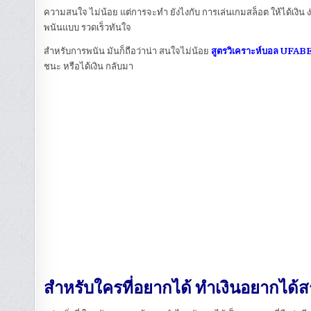
ความสนใจ ไม่น้อย แต่การจะทำ ยังไงกับ การเล่นเกมสล็อต ให้ได้เงิน ง
พนันแบบ รวดเร็วทันใจ
สำหรับการพนัน มันก็ถือว่าน่า สนใจไม่น้อย
สูตรวิเคราะห์บอล UFAB
ชนะ หรือได้เงิน กลับมา
สำหรับใครที่อยากได้ ทำเงินอยากได้สร้