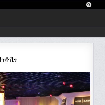
าทำกำไร