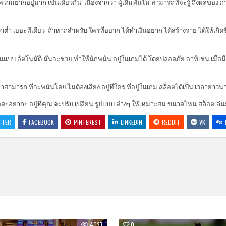
 ความยากอยู่มาก เช่นเดียวกัน เนื่องจากว่า ผู้เดิมพันไม่ สามารถที่จะรู้ ถึงผลของ ก
ถือว่าต่ำ เยอะทีเดียว ถ้าหากสำหรับ ใครที่อยาก ได้ทำเงินอยาก ได้สร้างราย ได้ให้เกิด
บ อัตโนมัติ มันจะช่วย ทำให้นักพนัน อยู่ในเกมได้ โดยปลอดภัย อาทิเช่น เมื่อมีต้นท
ราสามารถ ที่จะพนันโดย ไม่ต้องเสี่ยง อยู่ที่ใคร ที่อยู่ในเกม สล็อตได้เป็น เวลายาวน
ี่ อดๆอยากๆ อยู่ที่คุณ จะปรับ เปลี่ยน รูปแบบ ต่างๆ ให้เหมาะสม ขนาดไหน สล็อตเล่น
TTER
FACEBOOK
PINTEREST
LINKEDIN
REDDIT
VK
4037
0